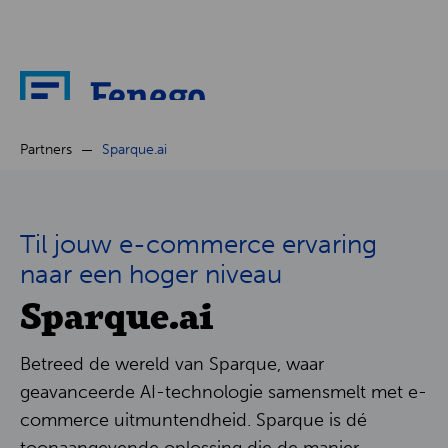
Over ons
Partners
Sparque.ai
Nieuws
Til jouw e-commerce ervaring
Cases
naar een hoger niveau
Sparque.ai
Partners
Betreed de wereld van Sparque, waar
Jobs
geavanceerde AI-technologie samensmelt met e-
commerce uitmuntendheid. Sparque is dé