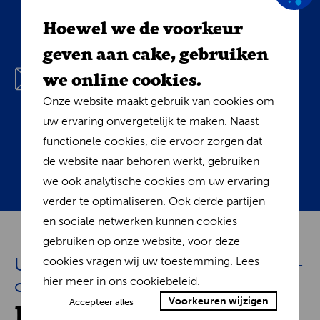
Zet data om in verkoop. Personaliseer e-mails
Hoewel we de voorkeur
met Sparque's "Bouw-je-eigen-algoritme" tool.
geven aan cake, gebruiken
Creëer doelgerichte campagnes met
we online cookies.
browsedata, aankopen en trends voor op maat
gemaakte inhoud - van aanbiedingen tot
Onze website maakt gebruik van cookies om
artikelen. Start geautomatiseerde, persoonlijke
uw ervaring onvergetelijk te maken. Naast
dialogen die vertrouwdheid opbouwen en
functionele cookies, die ervoor zorgen dat
resultaten boeken.
de website naar behoren werkt, gebruiken
we ook analytische cookies om uw ervaring
verder te optimaliseren. Ook derde partijen
en sociale netwerken kunnen cookies
gebruiken op onze website, voor deze
Uw pad naar uitmuntendheid in e-
cookies vragen wij uw toestemming.
Lees
hier meer
in ons cookiebeleid.
commerce
Fenego en Sparque
Voorkeuren wijzigen
Accepteer alles