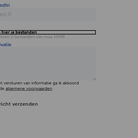
edIn
 hier je bestanden
mum 2 bestanden van max 10MB
vatie
et versturen van informatie ga ik akkoord
 de
algemene voorwaarden
.
richt verzenden