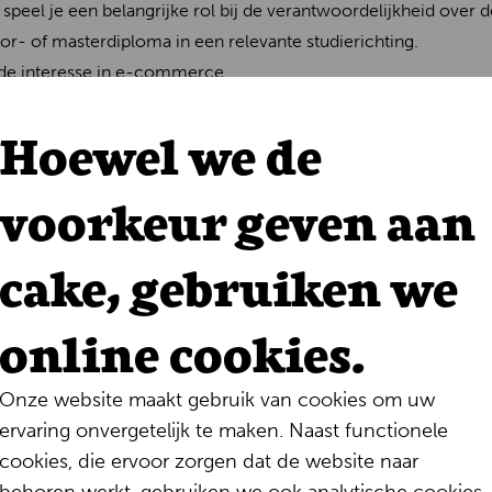
t speel je een belangrijke rol bij de verantwoordelijkheid over d
or- of masterdiploma in een relevante studierichting.
de interesse in e-commerce.
rdelijkheid, kan nauwkeurig werken en hebt oog voor detail.
Hoewel we de
peler die op een constructieve en professionele manier kan s
n communicatief.
voorkeur geven aan
e workshops bij klanten en bent in staat eisen te vertalen in e
 inclusief duidelijk omschreven taken voor de developers.
m proactief verwachtingen te managen met verschillende stakehol
cake, gebruiken we
rce en/of IT-omgevingen is een plus.
d Nederlands en Engels.
online cookies.
zoek naar verbetering en hebt een “get-the-job-done”-mentalitei
Onze website maakt gebruik van cookies om uw
ervaring onvergetelijk te maken. Naast functionele
cookies, die ervoor zorgen dat de website naar