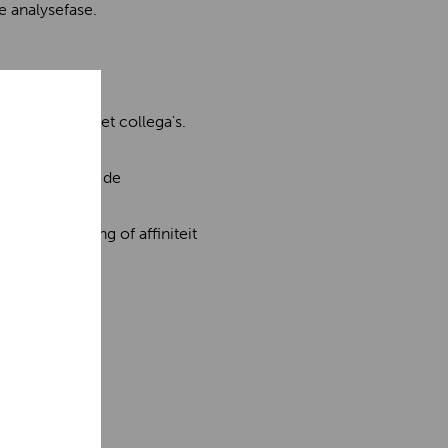
e analysefase.
amenwerken met collega's.
en ontwerp voor de
ders. Ervaring of affiniteit
t.