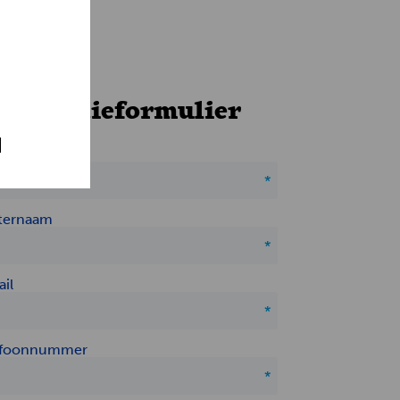
llicitatieformulier
rnaam
ternaam
il
efoonnummer