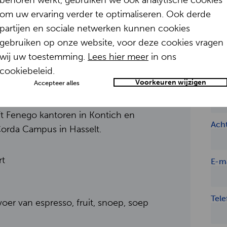
behoren werkt, gebruiken we ook analytische cookies
om uw ervaring verder te optimaliseren. Ook derde
partijen en sociale netwerken kunnen cookies
gebruiken op onze website, voor deze cookies vragen
den hebben
So
wij uw toestemming.
Lees hier meer
in ons
cookiebeleid.
Voorkeuren wijzigen
Accepteer alles
it van een snelgroeiend, gepassioneerd
Voo
tie-incubator Xplore Group. Als
t Fenego kantoren in Kontich en
Ach
orda Campus in Hasselt.
rt
E-ma
Tel
oer van espresso, fruit, snoep, soep