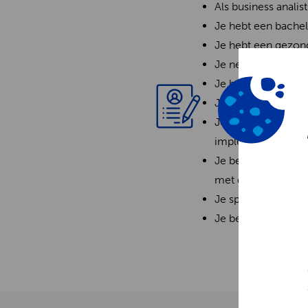
Als business analis
Je hebt een bachel
Je hebt een gezon
Je neemt verantwoo
Je bent een teams
Je bent nuchter e
Je leidt functionel
implementatiefase,
Je bent in staat o
met digital comme
Je spreekt vloeien
Je bent altijd op 