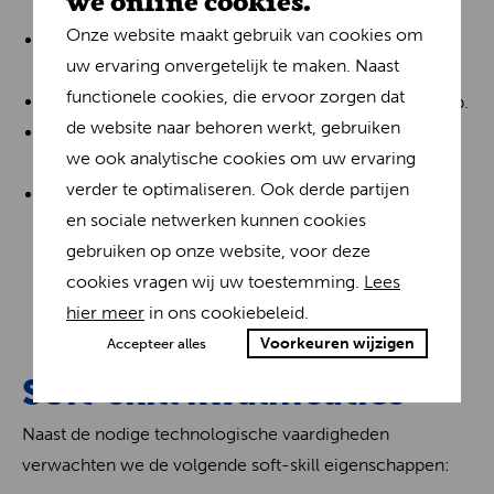
Javascript, HTML5, CSS3 & SASS).
Onze website maakt gebruik van cookies om
Je kent de weg in grote cloudservices zoals AWS of
uw ervaring onvergetelijk te maken. Naast
Azure.
functionele cookies, die ervoor zorgen dat
Kennis van e-commerce platformen, zoals Intershop.
de website naar behoren werkt, gebruiken
Je houdt ervan om te experimenteren en nieuwe
we ook analytische cookies om uw ervaring
technologieën/kaders te verkennen.
verder te optimaliseren. Ook derde partijen
Basiservaring in beheer van besturingssystemen
en sociale netwerken kunnen cookies
(Linux, ...).
gebruiken op onze website, voor deze
cookies vragen wij uw toestemming.
Lees
hier meer
in ons cookiebeleid.
Voorkeuren wijzigen
Accepteer alles
Soft-skill kwalificaties
Naast de nodige technologische vaardigheden
verwachten we de volgende soft-skill eigenschappen: